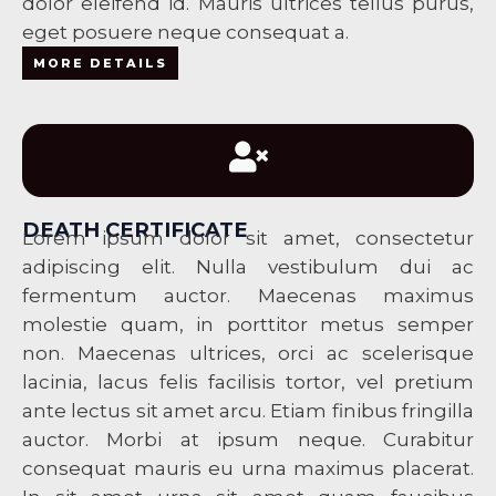
dolor eleifend id. Mauris ultrices tellus purus,
eget posuere neque consequat a.
MORE DETAILS
DEATH CERTIFICATE
Lorem ipsum dolor sit amet, consectetur
adipiscing elit. Nulla vestibulum dui ac
fermentum auctor. Maecenas maximus
molestie quam, in porttitor metus semper
non. Maecenas ultrices, orci ac scelerisque
lacinia, lacus felis facilisis tortor, vel pretium
ante lectus sit amet arcu. Etiam finibus fringilla
auctor. Morbi at ipsum neque. Curabitur
consequat mauris eu urna maximus placerat.