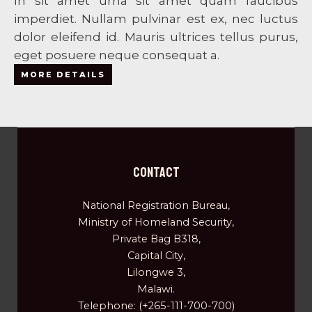
In sit amet urna sit amet quam faucibus
imperdiet. Nullam pulvinar est ex, nec luctus
dolor eleifend id. Mauris ultrices tellus purus,
eget posuere neque consequat a.
MORE DETAILS
Contact
National Registration Bureau,
Ministry of Homeland Security,
Private Bag B318,
Capital City,
Lilongwe 3,
Malawi.
Telephone: (+265-111-700-700)